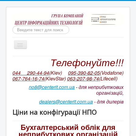
Пошук
Включить/
выключить
навигацию
Телефонуйте!!!
Бухгалтерія для неприбуткових організацій
Ми непереможні!
044 290-44-94
(Kiev)
095-390-82-05
(Vodafone)
067-764-16-74
(KievStar)
063-207-98-74
(L
ifecell)
Бухгалтерський облік КОРП для неприбуткових
організацій України
no8@centerit.com.ua
-
для неприбуткових
організацій,
Ціни на ІТС NGO/ ІТС NGO CORP
dealers@centerit.com.ua
-
для дилерів
Оновлення БАС НПО. Відео на YouTube
Ціни на конфігурації НПО
Супровід неприбуткової конфігурації
Бухгалтерський облік для
Ціни на пакетів сервісів ІТС
неприбуткових організацій