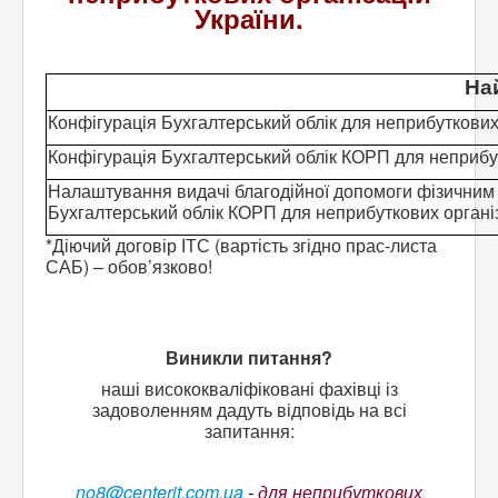
BAS Комплексне управління підприємством
України
.
Business automation software for accounting. PROF
Відповіді на деякі питання, стосовно Облікових
На
систем BAS
Конфігурація Бухгалтерський облік для неприбуткових
Безоплатна допомога в бухгалтеії для НПО.
Конфігурація Бухгалтерський облік КОРП для неприбут
Відео на YouTube
Налаштування видачі благодійної допомоги фізичним о
ПИТАННЯ ТА ВІДПОВІДІ "Кадровий облік,
Бухгалтерський облік КОРП для неприбуткових організ
нарахування та виплата зарплати для НПО "
*Діючий договір ІТС (вартість згідно прас-листа
САБ) – обов’язково!
Виникли питання?
наші висококваліфіковані фахівці із
задоволенням дадуть відповідь на всі
запитання:
no8@centerit.com.ua
-
для неприбуткових