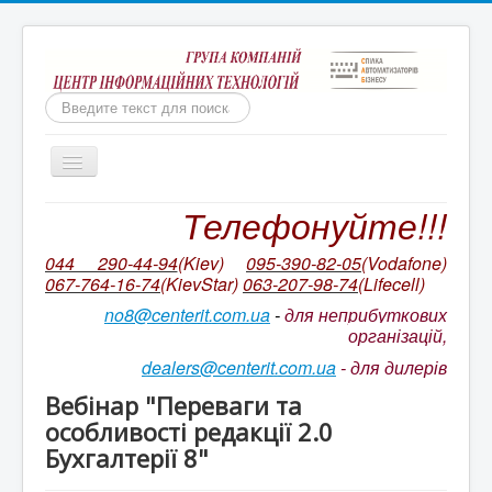
Пошук
Включить/
выключить
навигацию
Телефонуйте!!!
Бухгалтерія для неприбуткових організацій
Ми непереможні!
044 290-44-94
(Kiev)
095-390-82-05
(Vodafone)
067-764-16-74
(KievStar)
063-207-98-74
(L
ifecell)
Бухгалтерський облік КОРП для неприбуткових
організацій України
no8@centerit.com.ua
-
для неприбуткових
організацій,
Ціни на ІТС NGO/ ІТС NGO CORP
dealers@centerit.com.ua
-
для дилерів
Оновлення БАС НПО. Відео на YouTube
Вебінар "Переваги та
Супровід неприбуткової конфігурації
особливості редакції 2.0
Бухгалтерії 8"
Ціни на пакетів сервісів ІТС