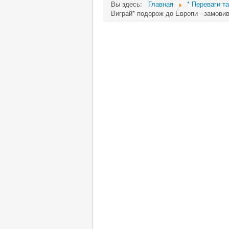
Вы здесь:
Главная
* Переваги та
Виграй* подорож до Европи - замови