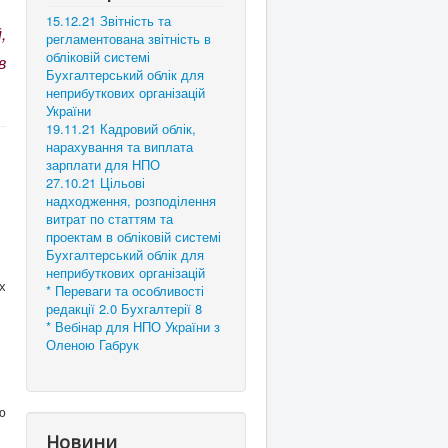
15.12.21 Звітність та
,
регламентована звітність в
обліковій системі
в
Бухгалтерський облік для
неприбуткових організацій
України
19.11.21 Кадровий облік,
нарахування та виплата
зарплати для НПО
27.10.21 Цільові
надходження, розподілення
витрат по статтям та
проектам в обліковій системі
Бухгалтерський облік для
неприбуткових організацій
х
* Переваги та особливості
редакції 2.0 Бухгалтерії 8
* Вебінар для НПО України з
Оленою Габрук
ю
Новини