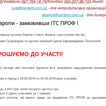
05
(Vodafone)
067-764-16-74
(KievStar)
063-207-98-74
(L
ifecell)
no8@centerit.com.ua
-
для неприбуткових організацій
dealers@centerit.com.ua
-
для дилері
вропи - замовивши ІТС ПРОФ !
ярніші куточки Європи стають ближче і доступніше без віз,
чним Супроводом та групою компаній Центр Інформаційних Технологій
РОШУЄМО ДО УЧАСТІ!
 місяців або пільгової підписки 8+4, розуміємо надходження грошови
ми в період з 05.02.2018 по 05.04.2018 року в розмірі:
є 3 810 (три тисячі вісімсот десять) грн.
ля 2 (двох) учасників за 1 гривню)
 для клієнтів, які мають право на придбання ІТС ПРОФ за програмо