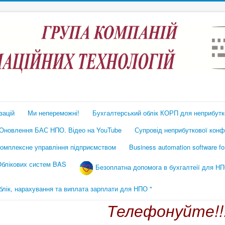
зацій
Ми непереможні!
Бухгалтерський облік КОРП для неприбутко
Оновлення БАС НПО. Відео на YouTube
Супровід неприбуткової конфі
омплексне управління підприємством
Business automation software f
 Облікових систем BAS
Безоплатна допомога в бухгалтеії для НП
ік, нарахування та виплата зарплати для НПО "
Телефонуйте!!