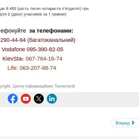
ає 6 450 (шість тисяч чотириста п’ятдесят) грн.
ля 2 (двох) учасників за 1 гривню)
лефонуйте
за телефонами:
-290-44-94 (багатоканальний)
Vodafone 095-390-82-05
KievSta
067-764-16-74
r:
Life: 063-207-98-74
yright,
Центр Інформаційних Технологій
Вперед