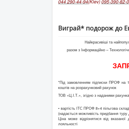
044 290-44-94
(Kiev)
095-390-82-
Виграй* подорож до Е
Найкрасивіші та найпопул
разом з Інформаційно – Технологі
ЗАП
*Під замовленням підписки ПРОФ на 12
коштів на розрахунковий рахунок
ТОВ «Ц.І.Т.», згідно з наданими рахунка
• вартість ІТС ПРОФ 8+4 пільгова склада
(надається можливість придбання туру д
Ціна може відрізнятися від вказаної
лояльності