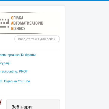
Пошук
вих організацій України
гурації
or accounting. PROF
О. Відео на YouTube
!
Вебінари: