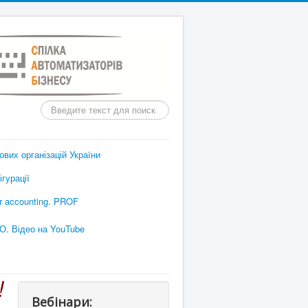
Пошук
вих організацій України
гурації
or accounting. PROF
О. Відео на YouTube
!
Вебінари: