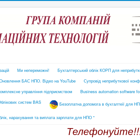
зацій
Ми непереможні!
Бухгалтерський облік КОРП для неприбутко
Оновлення БАС НПО. Відео на YouTube
Супровід неприбуткової конфі
омплексне управління підприємством
Business automation software f
 Облікових систем BAS
Безоплатна допомога в бухгалтеії для НП
ік, нарахування та виплата зарплати для НПО "
Телефонуйте!!