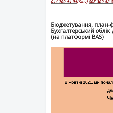
044 290-44-94
(Kiev)
095-390-82-
Бюджетування, план-фа
Бухгалтерський облік 
(на платформі BAS)
В жовтні 2021,
ми почал
дл
Ч