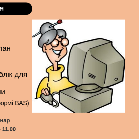
Я
лан-
блік для
ни
формі BAS)
інар
 11.00