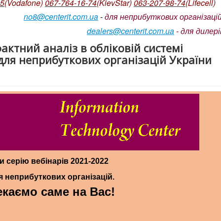
05
(Vodafone)
067-764-16-74
(KievStar)
063-207-98-74
(L
ifecell)
no8@centerit.com.ua
-
для неприбуткових організацій
dealers@centerit.com.ua
-
для дилері
ктний аналіз в обліковій системі
для неприбуткових організацій України
и серію вебінарів 2021-2022
я неприбуткових організацій.
екаємо саме на Вас!