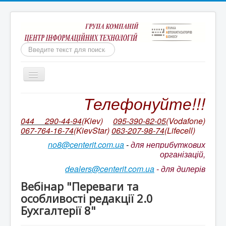
Пошук
Включить/
выключить
навигацию
Телефонуйте!!!
Бухгалтерія для неприбуткових організацій
Ми непереможні!
044 290-44-94
(Kiev)
095-390-82-05
(Vodafone)
067-764-16-74
(KievStar)
063-207-98-74
(L
ifecell)
Бухгалтерський облік КОРП для неприбуткових
організацій України
no8@centerit.com.ua
-
для неприбуткових
організацій,
Ціни на ІТС NGO/ ІТС NGO CORP
dealers@centerit.com.ua
-
для дилерів
Оновлення БАС НПО. Відео на YouTube
Вебінар "Переваги та
Супровід неприбуткової конфігурації
особливості редакції 2.0
Бухгалтерії 8"
Ціни на пакетів сервісів ІТС