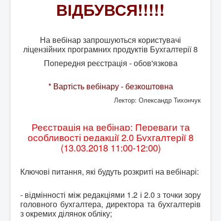
BAS Комплексне управління підприємством
ВІДБУВСЯ!!!!!
Business automation software for accounting. PROF
Відповіді на деякі питання, стосовно Облікових
На вебінар запрошуються користувачі
систем BAS
ліцензійних програмних продуктів Бухгалтерії 8
Безоплатна допомога в бухгалтеії для НПО.
Попередня реєстрація - обов'язкова
Відео на YouTube
* Вартість вебінару - безкоштовна
ПИТАННЯ ТА ВІДПОВІДІ "Кадровий облік,
нарахування та виплата зарплати для НПО "
Лектор: Олександр Тихончук
Реєстрація на вебінар: Переваги та
особливості редакції 2.0 Бухгалтерії 8
(13.03.2018 11:00-12:00)
Ключові питання, які будуть розкриті на вебінарі:
- відмінності між редакціями 1.2 і 2.0 з точки зору
головного бухгалтера, директора та бухгалтерів
з окремих ділянок обліку;