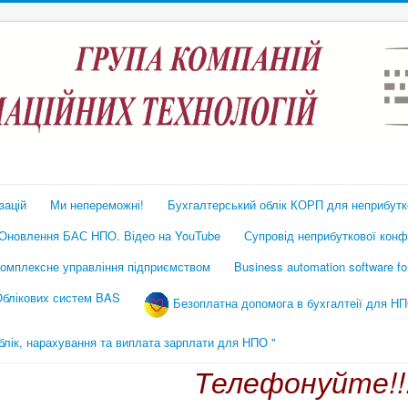
зацій
Ми непереможні!
Бухгалтерський облік КОРП для неприбутко
Оновлення БАС НПО. Відео на YouTube
Супровід неприбуткової конфі
омплексне управління підприємством
Business automation software f
 Облікових систем BAS
Безоплатна допомога в бухгалтеії для НП
ік, нарахування та виплата зарплати для НПО "
Телефонуйте!!