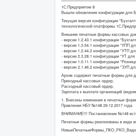
1С:Предприятие 8
Вышли обновления конфигурации для Б
Текущая версия конфигурации "Бухгалт
технологической платформы 1С:Предприя
Внешние печатные формы кассовых док
- версии 1.2.43.1 конфигурации "Бухгал
- версии 1.3.54.1 конфигурации "УПП д
- версии 1.2.44.2 конфигурации "УТП дл
- версии 2.3.28.1 конфигурации "УТ для
- версии 1.0.11.1 конфигурации "Розниц
- версии 2.1.46.2 конфигурации "ЗУП дл
Архив содержит печатные формы для д
Приходный кассовых ордер,
Расходный кассовый ордер,
Зарплата к выплате организаций (ведом
1. Внесены изменения в печатные фор
Правления НБУ №148 29.12.2017 года.
ВНИМАНИЕ!!! Постановление №148 вступ
Печатные формы реализованы в виде в
НовыеПечатныеФормы_ПКО_РКО_Ведом