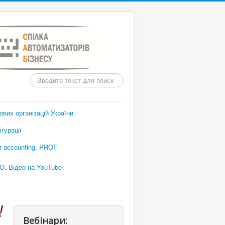
Пошук
вих організацій України
гурації
or accounting. PROF
О. Відео на YouTube
!
Вебінари: