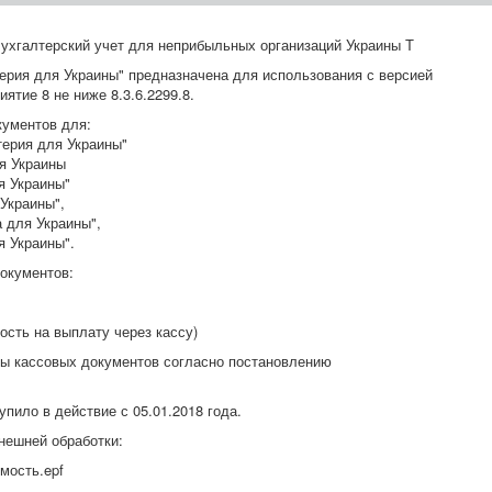
ухгалтерский учет для неприбыльных организаций Украины Т
ерия для Украины" предназначена для использования с версией
тие 8 не ниже 8.3.6.2299.8.
ументов для:
терия для Украины"
ля Украины
я Украины"
 Украины",
а для Украины",
я Украины".
окументов:
ость на выплату через кассу)
мы кассовых документов согласно постановлению
ило в действие с 05.01.2018 года.
нешней обработки:
ость.epf