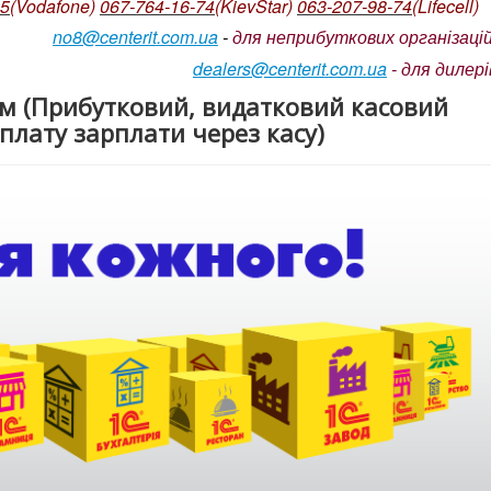
05
(Vodafone)
067-764-16-74
(KievStar)
063-207-98-74
(L
ifecell)
no8@centerit.com.ua
-
для неприбуткових організацій
dealers@centerit.com.ua
-
для дилері
м (Прибутковий, видатковий касовий
иплату зарплати через касу)