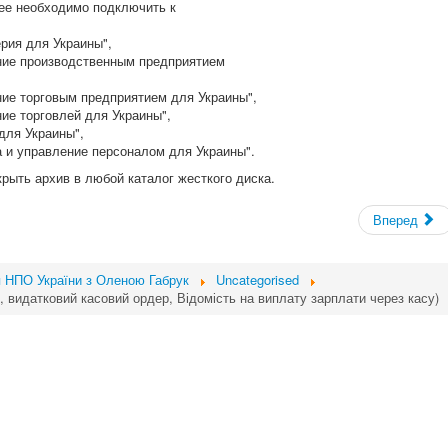
ее необходимо подключить к
ерия для Украины",
ение производственным предприятием
ние торговым предприятием для Украины",
ние торговлей для Украины",
для Украины",
а и управление персоналом для Украины".
рыть архив в любой каталог жесткого диска.
Вперед
я НПО України з Оленою Габрук
Uncategorised
 видатковий касовий ордер, Відомість на виплату зарплати через касу)