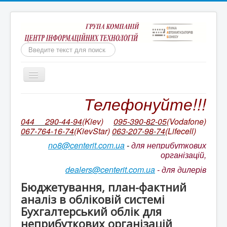
Пошук
Включить/
выключить
навигацию
Телефонуйте!!!
Бухгалтерія для неприбуткових організацій
Ми непереможні!
044 290-44-94
(Kiev)
095-390-82-05
(Vodafone)
067-764-16-74
(KievStar)
063-207-98-74
(L
ifecell)
Бухгалтерський облік КОРП для неприбуткових
організацій України
no8@centerit.com.ua
-
для неприбуткових
організацій,
Ціни на ІТС NGO/ ІТС NGO CORP
dealers@centerit.com.ua
-
для дилерів
Оновлення БАС НПО. Відео на YouTube
Бюджетування, план-фактний
Супровід неприбуткової конфігурації
аналіз в обліковій системі
Бухгалтерський облік для
Ціни на пакетів сервісів ІТС
неприбуткових організацій