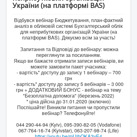
BAS Комплексне управління підприємством
України (на платформі BAS)
Business automation software for accounting. PROF
Відбувся вебінар Бюджетування, план-фактний
Відповіді на деякі питання, стосовно Облікових
аналіз в обліковій системі Бухгалтерський облік
систем BAS
для неприбуткових організацій України (на
платформі BAS). Дякуємо всім за участь!
Безоплатна допомога в бухгалтеії для НПО.
Відео на YouTube
Запитання та Відповіді до вебінару: можна
переглянути за посиланням.
ПИТАННЯ ТА ВІДПОВІДІ "Кадровий облік,
нарахування та виплата зарплати для НПО "
Якщо ви бажаєте отримати записи вебінарів, ви
можете замовити пакет учасника:
- вартість* доступу до запису 1 вебінару – 700
грн
- вартість* доступу до запису 5 вебінарів – 3 000
грн + ДОДАТКОВИЙ БОНУС - вебінар на тему
"Безоплатна допомога" (березень 2022)
* ціна дійсна до 31.01.2020 (включно)
Поспішайте! Виникли питання чи пропустили
вебінар? Телефонуйте!
044 290-44-94 (Kyiv), 095-390-82-05 (Vodafone)
067-764-16-74 (Kyivstar), 063-207-98-74 (Life)
https://youtu.be/mUjbOKA3vE4