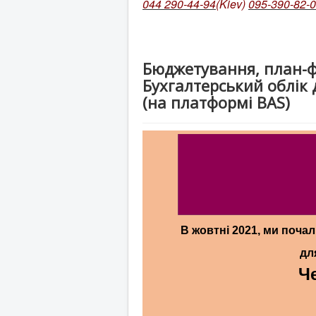
044 290-44-94
(Kiev)
095-390-82-
Бюджетування, план-фа
Бухгалтерський облік 
(на платформі BAS)
В жовтні 2021,
ми почал
дл
Ч