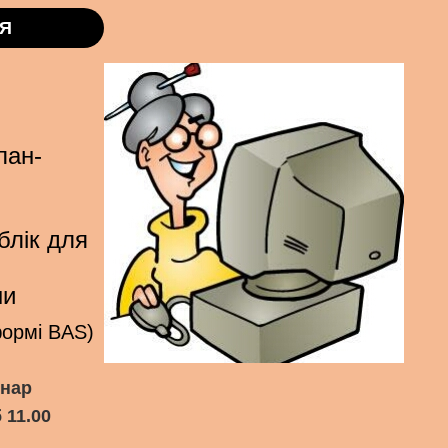
Я
лан-
блік для
ни
формі BAS)
інар
 11.00