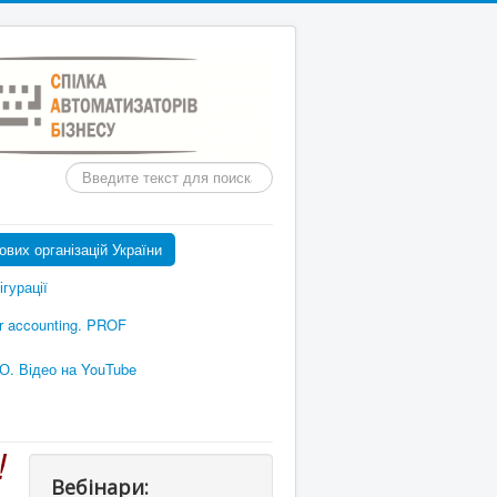
Пошук
вих організацій України
гурації
or accounting. PROF
О. Відео на YouTube
!
Вебінари: