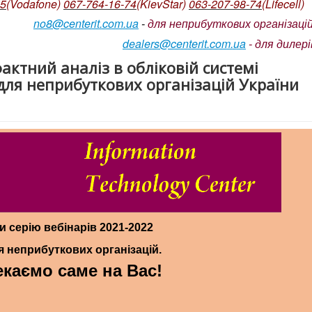
05
(Vodafone)
067-764-16-74
(KievStar)
063-207-98-74
(L
ifecell)
no8@centerit.com.ua
-
для неприбуткових організацій
dealers@centerit.com.ua
-
для дилері
ктний аналіз в обліковій системі
для неприбуткових організацій України
и серію вебінарів 2021-2022
я неприбуткових організацій.
екаємо саме на Вас!