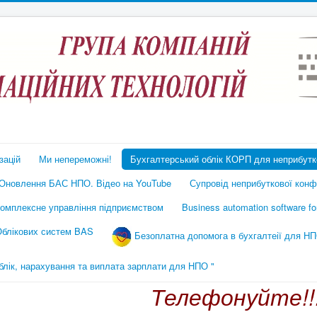
зацій
Ми непереможні!
Бухгалтерський облік КОРП для неприбутко
Оновлення БАС НПО. Відео на YouTube
Супровід неприбуткової конфі
омплексне управління підприємством
Business automation software f
 Облікових систем BAS
Безоплатна допомога в бухгалтеії для НП
ік, нарахування та виплата зарплати для НПО "
Телефонуйте!!