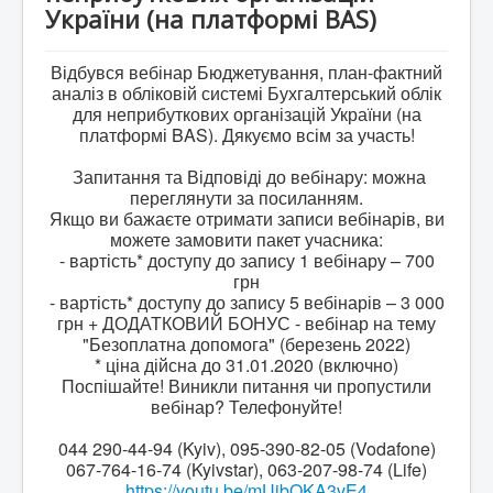
BAS Комплексне управління підприємством
України (на платформі BAS)
Business automation software for accounting. PROF
Відбувся вебінар Бюджетування, план-фактний
Відповіді на деякі питання, стосовно Облікових
аналіз в обліковій системі Бухгалтерський облік
систем BAS
для неприбуткових організацій України (на
платформі BAS). Дякуємо всім за участь!
Безоплатна допомога в бухгалтеії для НПО.
Відео на YouTube
Запитання та Відповіді до вебінару: можна
переглянути за посиланням.
ПИТАННЯ ТА ВІДПОВІДІ "Кадровий облік,
нарахування та виплата зарплати для НПО "
Якщо ви бажаєте отримати записи вебінарів, ви
можете замовити пакет учасника:
- вартість* доступу до запису 1 вебінару – 700
грн
- вартість* доступу до запису 5 вебінарів – 3 000
грн + ДОДАТКОВИЙ БОНУС - вебінар на тему
"Безоплатна допомога" (березень 2022)
* ціна дійсна до 31.01.2020 (включно)
Поспішайте! Виникли питання чи пропустили
вебінар? Телефонуйте!
044 290-44-94 (Kyiv), 095-390-82-05 (Vodafone)
067-764-16-74 (Kyivstar), 063-207-98-74 (Life)
https://youtu.be/mUjbOKA3vE4