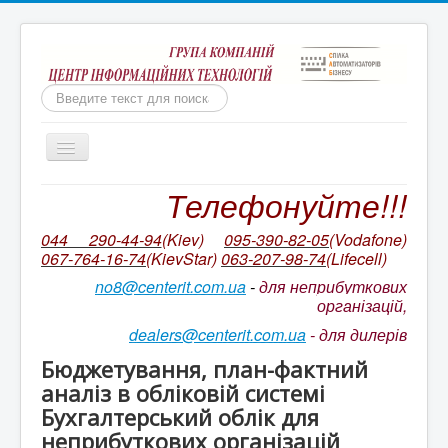
Пошук
Включить/
выключить
навигацию
Телефонуйте!!!
Бухгалтерія для неприбуткових організацій
Ми непереможні!
044 290-44-94
(Kiev)
095-390-82-05
(Vodafone)
067-764-16-74
(KievStar)
063-207-98-74
(L
ifecell)
Бухгалтерський облік КОРП для неприбуткових
організацій України
no8@centerit.com.ua
-
для неприбуткових
організацій,
Ціни на ІТС NGO/ ІТС NGO CORP
dealers@centerit.com.ua
-
для дилерів
Оновлення БАС НПО. Відео на YouTube
Бюджетування, план-фактний
Супровід неприбуткової конфігурації
аналіз в обліковій системі
Бухгалтерський облік для
Ціни на пакетів сервісів ІТС
неприбуткових організацій