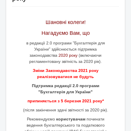
BAS Комплексне управління підприємством
Business automation software for accounting. PROF
Відповіді на деякі питання, стосовно Облікових
Шановні колеги!
систем BAS
Нагадуємо Вам, що
Безоплатна допомога в бухгалтеії для НПО.
Відео на YouTube
в редакції 2.0 програми "Бухгалтерія для
України"
здійснюється підтримка
ПИТАННЯ ТА ВІДПОВІДІ "Кадровий облік,
законодавства
2020 року
(включаючи
нарахування та виплата зарплати для НПО "
регламентовану звітність за 2020 рік).
Зміни Законодавства 2021 року
реалізовуватися
не будуть
Підтримка редакції 2.0 програми
"Бухгалтерія для України"
припиняється
з 5 березня 2021 року*
(після закінчення здачі звітності за 2020 рік).
Рекомендуємо
користувачам
починати
ведення бухгалтерського та податкового