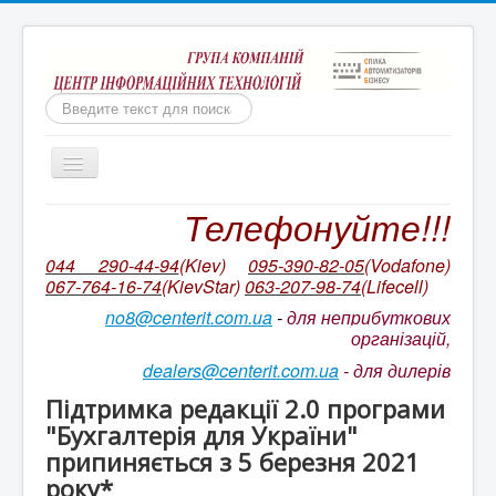
Пошук
Включить/
выключить
навигацию
Телефонуйте!!!
Бухгалтерія для неприбуткових організацій
Ми непереможні!
044 290-44-94
(Kiev)
095-390-82-05
(Vodafone)
067-764-16-74
(KievStar)
063-207-98-74
(L
ifecell)
Бухгалтерський облік КОРП для неприбуткових
організацій України
no8@centerit.com.ua
-
для неприбуткових
організацій,
Ціни на ІТС NGO/ ІТС NGO CORP
dealers@centerit.com.ua
-
для дилерів
Оновлення БАС НПО. Відео на YouTube
Підтримка редакції 2.0 програми
Супровід неприбуткової конфігурації
"Бухгалтерія для України"
припиняється з 5 березня 2021
Ціни на пакетів сервісів ІТС
року*