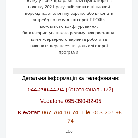
обліку у новій програмі "BAS Бухгалтерія" з
початку 2021 року, з
дійснивши пільговий
перехід на аналогічну версію, або виконати
апгрейд на потужніші версії ПРОФ з
можливістю конфігурування,
багатокористувацького режиму використання,
клієнт-серверного варіанта роботи та
виконати перенесення даних зі старої
програми.
Детальна інформація за
телефонами
:
044-290-44-94 (багатоканальний)
Vodafone 095-390-82-05
KievSta
r:
067-
764-16-74
Life: 063-207-98-
74
або