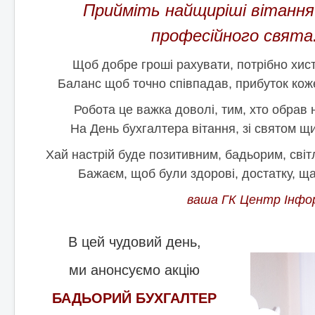
BAS Комплексне управління підприємством
Прийміть найщиріші вітання
Business automation software for accounting. PROF
професійного свята
Відповіді на деякі питання, стосовно Облікових
систем BAS
Щоб добре гроші рахувати,
потрібно хист
Баланс щоб точно співпадав,
прибуток кож
Безоплатна допомога в бухгалтеії для НПО.
Відео на YouTube
Робота це важка доволі,
тим, хто обрав 
ПИТАННЯ ТА ВІДПОВІДІ "Кадровий облік,
На День бухгалтера вітання,
зі святом щ
нарахування та виплата зарплати для НПО "
Хай настрій буде позитивним,
бадьорим, світ
Бажаєм, щоб були здорові, достатку, ща
ваша ГК Центр Інфор
В цей чудовий день,
ми анонсуємо акцію
БАДЬОРИЙ БУХГАЛТЕР