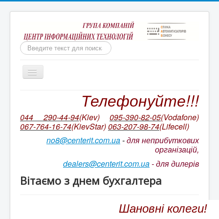
Пошук
Включить/
выключить
навигацию
Телефонуйте!!!
Бухгалтерія для неприбуткових організацій
Ми непереможні!
044 290-44-94
(Kiev)
095-390-82-05
(Vodafone)
067-764-16-74
(KievStar)
063-207-98-74
(L
ifecell)
Бухгалтерський облік КОРП для неприбуткових
організацій України
no8@centerit.com.ua
-
для неприбуткових
організацій,
Ціни на ІТС NGO/ ІТС NGO CORP
dealers@centerit.com.ua
-
для дилерів
Оновлення БАС НПО. Відео на YouTube
Вітаємо з днем бухгалтера
Супровід неприбуткової конфігурації
Ціни на пакетів сервісів ІТС
Шановні колеги!