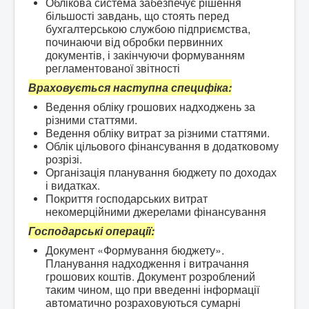
Облікова система забезпечує рішення
більшості завдань, що стоять перед
бухгалтерською службою підприємства,
починаючи від обробки первинних
документів, і закінчуючи формуванням
регламентованої звітності
Враховується наступна специфіка:
Ведення обліку грошових надходжень за
різними статтями.
Ведення обліку витрат за різними статтями.
Облік цільового фінансування в додатковому
розрізі.
Організація планування бюджету по доходах
і видатках.
Покриття господарських витрат
некомерційними джерелами фінансування
Господарські операції:
Документ «Формування бюджету».
Планування надходження і витрачання
грошових коштів. Документ розроблений
таким чином, що при введенні інформації
автоматично розраховуються сумарні