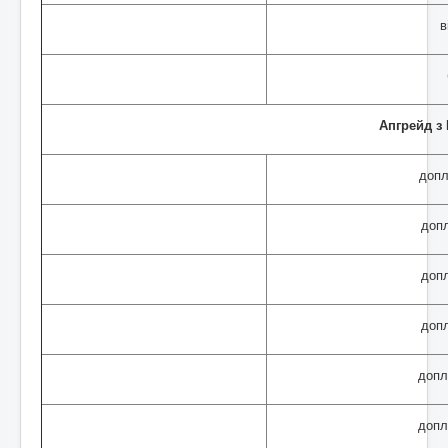
в
Апгрейд з
допл
допл
допл
допл
допл
допл