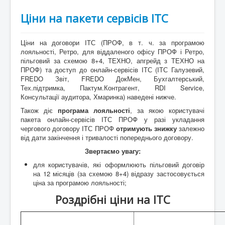
Ціни на пакети сервісів ІТС
Ціни на договори ІТС (ПРОФ, в т. ч. за програмою
лояльності, Ретро, для віддаленого офісу ПРОФ і Ретро,
пільговий за схемою 8+4, ТЕХНО, апгрейд з ТЕХНО на
ПРОФ) та доступ до онлайн-сервісів ІТС (ІТС Галузевий,
FREDO Звіт, FREDO ДокМен, Бухгалтерський,
Тех.підтримка, Пактум.Контрагент, RDI Service,
Консультації аудитора, Хмаринка) наведені нижче.
Також діє
програма лояльності
, за якою користувачі
пакета онлайн-сервісів ІТС ПРОФ у разі укладання
чергового договору ІТС ПРОФ
отримують знижку
залежно
від дати закінчення і тривалості попереднього договору.
Звертаємо увагу:
для користувачів, які оформлюють пільговий договір
на 12 місяців (за схемою 8+4) відразу застосовується
ціна за програмою лояльності;
Роздрібні ціни на ІТС