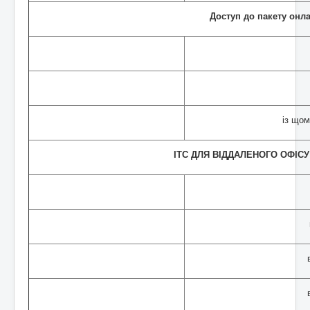
Доступ до пакету онл
із що
ІТС ДЛЯ ВІДДАЛЕНОГО ОФІСУ на