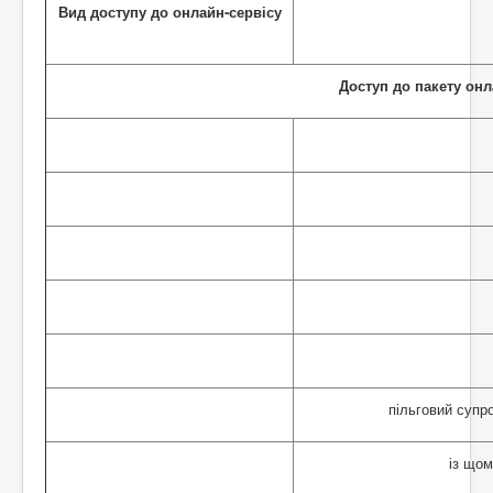
Вид доступу до онлайн-сервісу
Доступ до пакету он
пільговий супр
із що