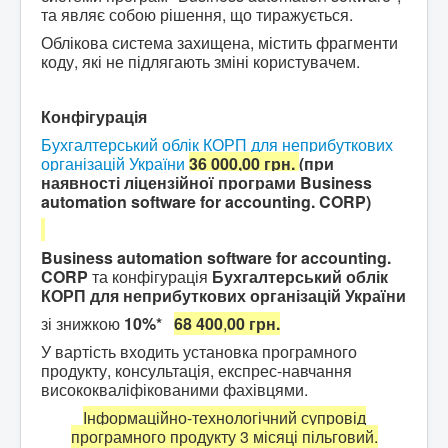
та являє собою рішення, що тиражується.
Облікова система захищена, містить фрагменти
коду, які не підлягають зміні користувачем.
Конфігурація
Бухгалтерський облік КОРП для неприбуткових
організацій України
36 000,00 грн.
(при
наявності ліцензійної програми
Business
automation software for accounting.
CORP)
Business automation software for
accounting.
CORP
та конфігурація
Бухгалтерський облік
КОРП для неприбуткових організацій України
зі знижкою
10%*
68 400
,
00 грн.
У вартість входить установка програмного
продукту, консультація, експрес-навчання
висококваліфікованими фахівцями.
Інформаційно-технологічний супровід
програмного продукту 3 місяці пільговий.