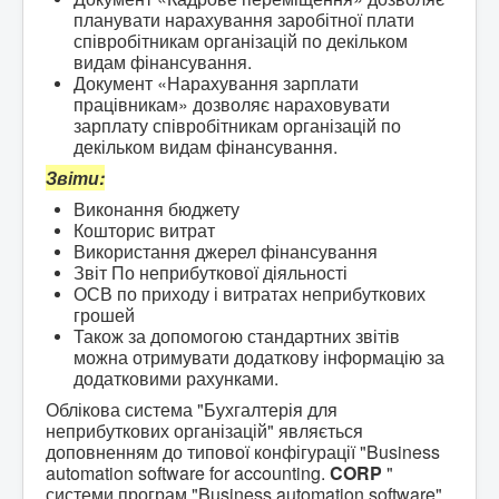
планувати нарахування заробітної плати
співробітникам організацій по декільком
видам фінансування.
Документ «Нарахування зарплати
працівникам» дозволяє нараховувати
зарплату співробітникам організацій по
декільком видам фінансування.
Звіти:
Виконання бюджету
Кошторис витрат
Використання джерел фінансування
Звіт По неприбуткової діяльності
ОСВ по приходу і витратах неприбуткових
грошей
Також за допомогою стандартних звітів
можна отримувати додаткову інформацію за
додатковими рахунками.
Облікова система "Бухгалтерія для
неприбуткових організацій" являється
доповненням до типової конфігурації "
Business
automation software for accounting.
CORP
"
системи програм "
Business automation software
",