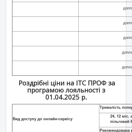
допл
допл
допл
допла
допла
Роздрібні ціни на ІТС ПРОФ за
програмою лояльності з
01.04.2025 р.
Тривалість попе
24, 12 міс. 
Вид доступу до онлайн-сервісу
пільговий 
Рекомендована р