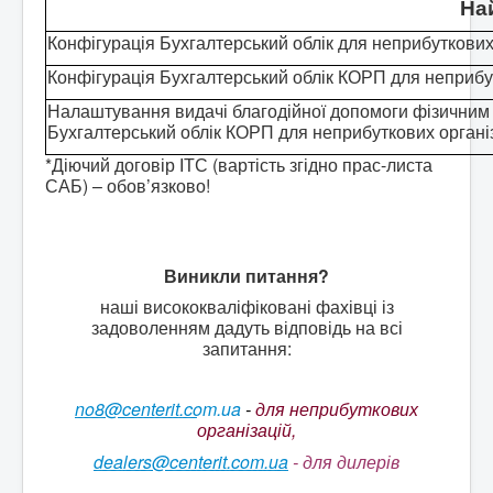
На
Конфігурація Бухгалтерський облік для неприбуткових
Конфігурація Бухгалтерський облік КОРП для неприбут
Налаштування видачі благодійної допомоги фізичним о
Бухгалтерський облік КОРП для неприбуткових організ
*Діючий договір ІТС (вартість згідно прас-листа
САБ) – обов’язково!
Виникли питання?
наші висококваліфіковані фахівці із
задоволенням дадуть відповідь на всі
запитання:
no8@centerit.com.ua
-
для неприбуткових
організацій,
dealers@centerit.com.ua
-
для дилерів