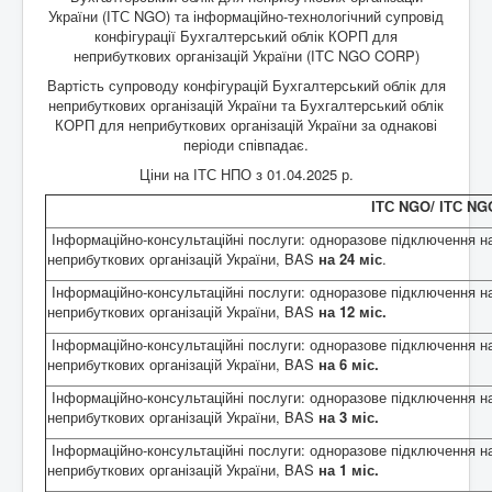
BAS Комплексне управління підприємством
України (ІТС NGO) та інформаційно-технологічний супровід
конфігурації Бухгалтерський облік КОРП для
Business automation software for accounting. PROF
неприбуткових організацій України (ІТС NGO CORP)
Відповіді на деякі питання, стосовно Облікових
Вартість супроводу конфігурацій Бухгалтерський облік для
систем BAS
неприбуткових організацій України та Бухгалтерський облік
КОРП для неприбуткових організацій України за однакові
Безоплатна допомога в бухгалтеії для НПО.
періоди співпадає.
Відео на YouTube
Ціни на ІТС НПО з 01.04.2025 р.
ПИТАННЯ ТА ВІДПОВІДІ "Кадровий облік,
ІТС NGO/ ІТС N
нарахування та виплата зарплати для НПО "
Інформаційно-консультаційні послуги: одноразове підключення на
неприбуткових організацій України, BAS
на 24 міс
.
Інформаційно-консультаційні послуги: одноразове підключення на
неприбуткових організацій України, BAS
на 12 міс.
Інформаційно-консультаційні послуги: одноразове підключення на
неприбуткових організацій України, BAS
на 6 міс.
Інформаційно-консультаційні послуги: одноразове підключення на
неприбуткових організацій України, BAS
на 3 міс.
Інформаційно-консультаційні послуги: одноразове підключення на
неприбуткових організацій України, BAS
на 1 міс.