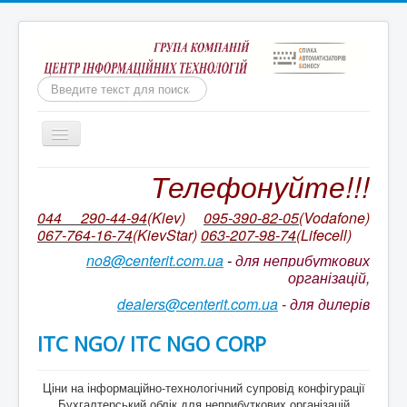
Пошук
Включить/
выключить
навигацию
Телефонуйте!!!
Бухгалтерія для неприбуткових організацій
Ми непереможні!
044 290-44-94
(Kiev)
095-390-82-05
(Vodafone)
067-764-16-74
(KievStar)
063-207-98-74
(L
ifecell)
Бухгалтерський облік КОРП для неприбуткових
організацій України
no8@centerit.com.ua
-
для неприбуткових
організацій,
Ціни на ІТС NGO/ ІТС NGO CORP
dealers@centerit.com.ua
-
для дилерів
Оновлення БАС НПО. Відео на YouTube
ІТС NGO/ ІТС NGO CORP
Супровід неприбуткової конфігурації
Ціни на пакетів сервісів ІТС
Ціни на інформаційно-технологічний супровід конфігурації
Бухгалтерський облік для неприбуткових організацій