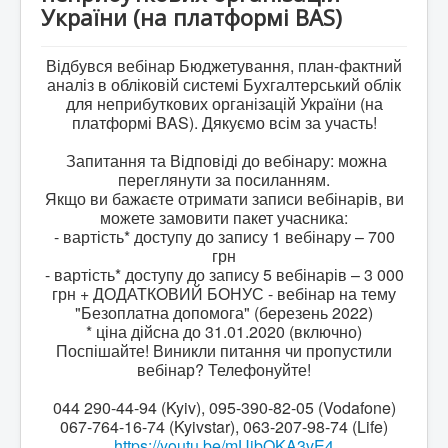
BAS Комплексне управління підприємством
України (на платформі BAS)
Business automation software for accounting. PROF
Відбувся вебінар Бюджетування, план-фактний
Відповіді на деякі питання, стосовно Облікових
аналіз в обліковій системі Бухгалтерський облік
систем BAS
для неприбуткових організацій України (на
платформі BAS). Дякуємо всім за участь!
Безоплатна допомога в бухгалтеії для НПО.
Відео на YouTube
Запитання та Відповіді до вебінару: можна
переглянути за посиланням.
ПИТАННЯ ТА ВІДПОВІДІ "Кадровий облік,
нарахування та виплата зарплати для НПО "
Якщо ви бажаєте отримати записи вебінарів, ви
можете замовити пакет учасника:
- вартість* доступу до запису 1 вебінару – 700
грн
- вартість* доступу до запису 5 вебінарів – 3 000
грн + ДОДАТКОВИЙ БОНУС - вебінар на тему
"Безоплатна допомога" (березень 2022)
* ціна дійсна до 31.01.2020 (включно)
Поспішайте! Виникли питання чи пропустили
вебінар? Телефонуйте!
044 290-44-94 (Kyiv), 095-390-82-05 (Vodafone)
067-764-16-74 (Kyivstar), 063-207-98-74 (Life)
https://youtu.be/mUjbOKA3vE4