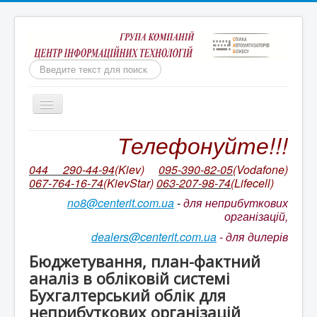
Пошук
Включить/
выключить
навигацию
Телефонуйте!!!
Бухгалтерія для неприбуткових організацій
Ми непереможні!
044 290-44-94
(Kiev)
095-390-82-05
(Vodafone)
067-764-16-74
(KievStar)
063-207-98-74
(L
ifecell)
Бухгалтерський облік КОРП для неприбуткових
організацій України
no8@centerit.com.ua
-
для неприбуткових
організацій,
Ціни на ІТС NGO/ ІТС NGO CORP
dealers@centerit.com.ua
-
для дилерів
Оновлення БАС НПО. Відео на YouTube
Бюджетування, план-фактний
Супровід неприбуткової конфігурації
аналіз в обліковій системі
Бухгалтерський облік для
Ціни на пакетів сервісів ІТС
неприбуткових організацій