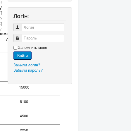
я
у
ї
Логін:
е
ї
Логин
r
комендована роздрібна ціна
Пароль
договору ІТС, грн.,
з ПДВ 20%
Запомнить меня
Войти
Забыли логин?
Забыли пароль?
30000
15000
8100
4500
2250