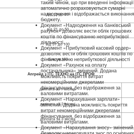
таким чином, що при введенні інформації
автоматично розраховуються сумарні
надходження і відображається виконанн
від 11 до 20
бюджету.
Документ «Надходження на банківський
від 21 до 50
рахунок» дозволяє вести облік грошових
коштів по фінансуванню неприбуткової
діяльності.
від 51 до 100
Документ «Прибутковий касовий ордер»
дозволяє вести облік грошових коштів по
фінансуванню неприбуткової діяльності
більше 100
Документ «Рахунок на оплату
постачальника» змінений. Додана
Апгрейд з ІТС ТЕХНО на ІТС ПРОФ
можливість покриття витрат
некомерційними джерелами
фінансування, без відображення за
доплата за 1 місяць
валовими витратами.
Документ «Нарахування зарплати»
доплата за 2 місяці
змінений. Додана можливість покриття
витрат некомерційними джерелами
фінансування, без відображення за
доплата за 3 місяці
валовими витратами.
Документ «Нарахування зносу» змінений
Дозволяє нараховувати знос по основни
доплата за 4 місяці