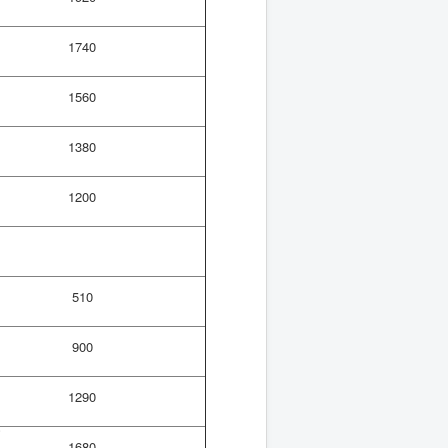
я
1740
1560
1380
1200
510
900
1290
.
х
1680