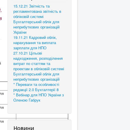
15.12.21 Звітність та
,
регламентована звітність в
обліковій системі
в
Бухгалтерський облік для
неприбуткових організацій
України
19.11.21 Кадровий облік,
нарахування та виплата
зарплати для НПО
27.10.21 Цільові
надходження, розподілення
й
витрат по статтям та
проектам в обліковій системі
Бухгалтерський облік для
неприбуткових організацій
* Переваги та особливості
Ціна, грн.
редакції 2.0 Бухгалтерії 8
для
* Вебінар для НПО України з
30 000,00
Оленою Габрук
для
15 000,00
для
8 100,00
Новини