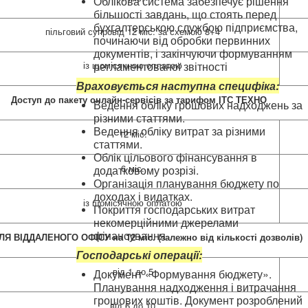
Облікова система забезпечує рішення
більшості завдань, що стоять перед
бухгалтерською службою підприємства,
пільговий супровід 12 міс. за схемою 8+4
починаючи від обробки первинних
документів, і закінчуючи формуванням
із щомісячною оплатою
регламентованої звітності
Враховується наступна специфіка:
Доступ до пакету онлайн-сервісів за тарифом ІТС ТЕХНО
Ведення обліку грошових надходжень за
різними статтями.
Ведення обліку витрат за різними
12 міс.
статтями.
Облік цільового фінансування в
6 міс.
додатковому розрізі.
Організація планування бюджету по
доходах і видатках.
із щомісячною оплатою
Покриття господарських витрат
некомерційними джерелами
фінансування
ЛЯ ВІДДАЛЕНОГО ОФІСУ на 12 міс. (залежно від кількості дозволів)
Господарські операції:
від 1 до 5
Документ «Формування бюджету».
Планування надходження і витрачання
грошових коштів. Документ розроблений
від 6 до 10