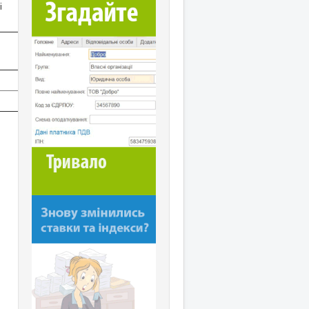
і
11 016,00
1 080,00
4 500,00