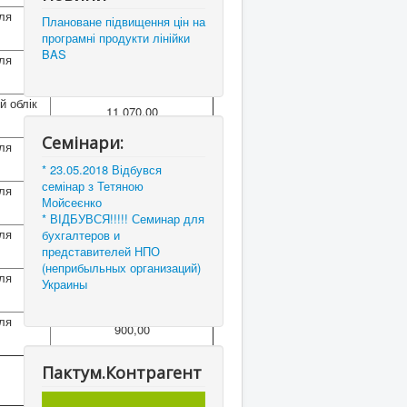
для
Плановане підвищення цін на
4 500,00
програмні продукти лінійки
BAS
для
3 000,00
й облік
11 070,00
Семінари:
для
21 600,00
* 23.05.2018 Відбувся
семінар з Тетяною
для
10 800,00
Мойсеєнко
* ВІДБУВСЯ!!!!! Семинар для
для
бухгалтеров и
5 400,00
представителей НПО
(неприбыльных организаций)
для
Украины
2 700,00
для
900,00
Пактум.Контрагент