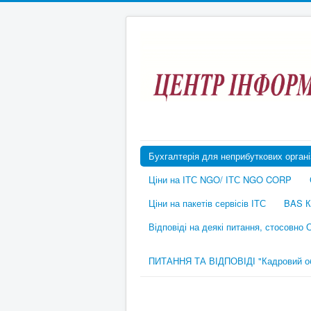
Бухгалтерія для неприбуткових органі
Ціни на ІТС NGO/ ІТС NGO CORP
Ціни на пакетів сервісів ІТС
BAS К
Відповіді на деякі питання, стосовно
ПИТАННЯ ТА ВІДПОВІДІ "Кадровий обл