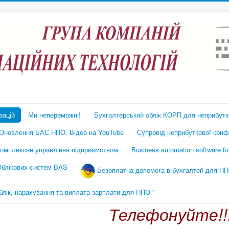
зацій
Ми непереможні!
Бухгалтерський облік КОРП для неприбутко
Оновлення БАС НПО. Відео на YouTube
Супровід неприбуткової конфі
омплексне управління підприємством
Business automation software f
 Облікових систем BAS
Безоплатна допомога в бухгалтеії для НП
ік, нарахування та виплата зарплати для НПО "
Телефонуйте!!