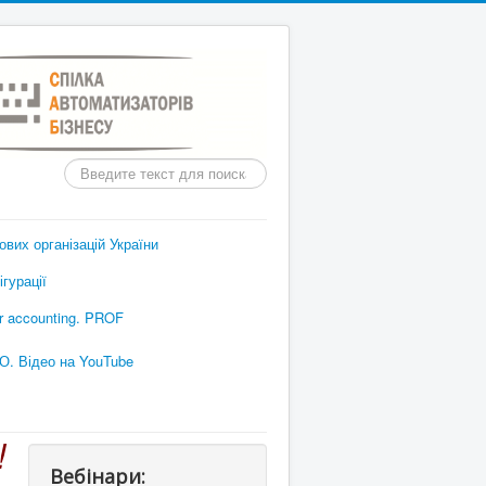
Пошук
вих організацій України
гурації
or accounting. PROF
О. Відео на YouTube
!
Вебінари: