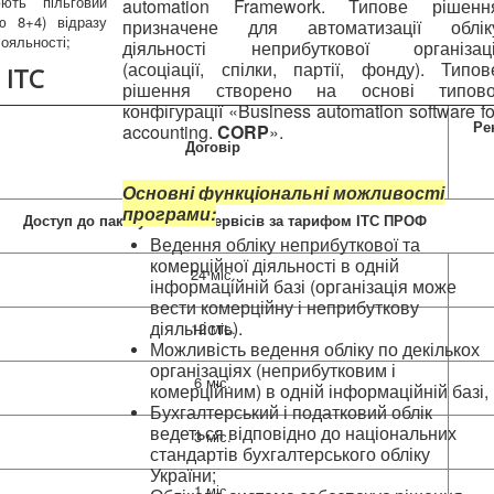
ють пільговий
automation Framework
. Типове рішенн
ю 8+4) відразу
призначене для автоматизації облік
ояльності;
діяльності неприбуткової організаці
(асоціації, спілки, партії, фонду). Типов
 ІТС
рішення створено на основі типово
конфігурації «
Business automation software fo
Ре
accounting.
CORP
».
Договір
Основні функціональні можливості
програми:
Доступ до пакету онлайн-сервісів за тарифом ІТС ПРОФ
Ведення обліку неприбуткової та
комерційної діяльності в одній
24 міс.
інформаційній базі (організація може
вести комерційну і неприбуткову
діяльність).
12 міс.
Можливість ведення обліку по декількох
організаціях (неприбутковим і
6 міс.
комерційним) в одній інформаційній базі,
Бухгалтерський і податковий облік
ведеться відповідно до національних
3 міс.
стандартів бухгалтерського обліку
України;
1 міс.