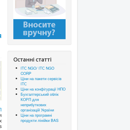
я
Останні статті
ІТС NGO/ ІТС NGO
CORP
Ціни на пакети сервісів
ІТС
Ціни на конфігурації НПО
Бухгалтерський облік
КОРП для
неприбуткових
П
організацій України
я
Ціни на програмні
х
продукти лінійки BAS
s