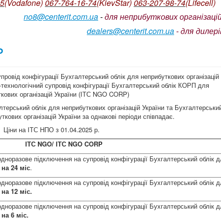
05
(Vodafone)
067-764-16-74
(KievStar)
063-207-98-74
(L
ifecell)
no8@centerit.com.ua
-
для неприбуткових організацій
dealers@centerit.com.ua
-
для дилері
P
провід конфігурації Бухгалтерський облік для неприбуткових організацій
-технологічний супровід конфігурації Бухгалтерський облік КОРП для
кових організацій України (ІТС NGO CORP)
лтерський облік для неприбуткових організацій України та Бухгалтерськи
кових організацій України за однакові періоди співпадає.
Ціни на ІТС НПО з 01.04.2025 р.
ІТС NGO/ ІТС NGO CORP
одноразове підключення на супровід конфігурації Бухгалтерський облік 
S
на 24 міс
.
одноразове підключення на супровід конфігурації Бухгалтерський облік 
S
на 12 міс.
одноразове підключення на супровід конфігурації Бухгалтерський облік 
S
на 6 міс.