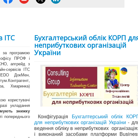
в ІТС
Бухгалтерський облік КОРП дл
неприбуткових організацій
України
. за програмою
о офісу ПРОФ і
ХНО, апгрейд з
н-сервісів ІТС
REDO ДокМен,
ум.Контрагент,
ра, Хмаринка)
кою користувачі
разі укладання
имують знижку
Конфігурація
Бухгалтерський облік КОР
ті попереднього
для неприбуткових організацій України
- дл
ведення обліку в неприбуткових організація
і виконаний засобами платформи
Busines