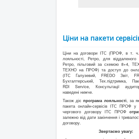
Ціни на пакети сервісі
Ціни на договори ІТС (ПРОФ, в т. ч
лояльності, Ретро, для віддаленог
Ретро, пільговий за схемою 8+4, ТЕ
ТЕХНО на ПРОФ) та доступ до онлай
(ІТС Галузевий, FREDO Звіт, F
Бухгалтерський, Тех.підтримка, Пакт
RDI Service, Консультації аудито
наведені нижче.
Також діє
програма лояльності
, за я
пакета онлайн-сервісів ІТС ПРОФ у 
чергового договору ІТС ПРОФ
отр
залежно від дати закінчення і тривалос
договору.
Звертаємо увагу: