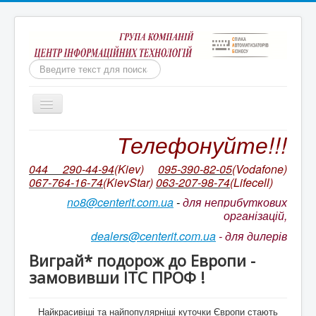
Пошук
Включить/
выключить
навигацию
Телефонуйте!!!
Бухгалтерія для неприбуткових організацій
Ми непереможні!
044 290-44-94
(Kiev)
095-390-82-05
(Vodafone)
067-764-16-74
(KievStar)
063-207-98-74
(L
ifecell)
Бухгалтерський облік КОРП для неприбуткових
організацій України
no8@centerit.com.ua
-
для неприбуткових
організацій,
Ціни на ІТС NGO/ ІТС NGO CORP
dealers@centerit.com.ua
-
для дилерів
Оновлення БАС НПО. Відео на YouTube
Виграй* подорож до Европи -
Супровід неприбуткової конфігурації
замовивши ІТС ПРОФ !
Ціни на пакетів сервісів ІТС
Найкрасивіші та найпопулярніші куточки Європи стають