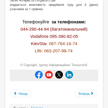
тисяч чотириста п’ятдесят) грн.
(надається можливість придбання туру для 2 (двох)
учасників за 1 гривню)
Телефонуйте
за телефонами:
044-290-44-94 (багатоканальний)
Vodafone 095-390-82-05
KievSta
067-764-16-74
r:
Life: 063-207-98-74
© Copyright,
Центр Інформаційних Технологій
Назад
Вперед
Вы здесь:
Главная