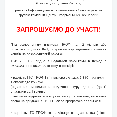
BAS Комплексне управління підприємством
ближче і доступніше без віз,
Business automation software for accounting. PROF
разом з Інформаційно – Технологічним Супроводом та
групою компаній Центр Інформаційних Технологій
Відповіді на деякі питання, стосовно Облікових
систем BAS
ЗАПРОШУЄМО ДО УЧАСТІ!
Безоплатна допомога в бухгалтеії для НПО.
Відео на YouTube
*Під замовленням підписки ПРОФ на 12 місяців або
ПИТАННЯ ТА ВІДПОВІДІ "Кадровий облік,
пільгової підписки 8+4, розуміємо надходження грошових
нарахування та виплата зарплати для НПО "
коштів на розрахунковий рахунок
ТОВ «Ц.І.Т.», згідно з наданими рахунками в період з
05.02.2018 по 05.04.2018 року в розмірі:
• вартість ІТС ПРОФ 8+4 пільгова складає 3 810 (три тисячі
вісімсот десять) грн.
(надається можливість придбання туру для 2 (двох)
учасників за 1 гривню)
Ціна може відрізнятися від вказаної для клієнтів, які мають
право на придбання ІТС ПРОФ за програмою лояльності
• вартість ІТС ПРОФ за 12 місяців складає 6 450 (шість