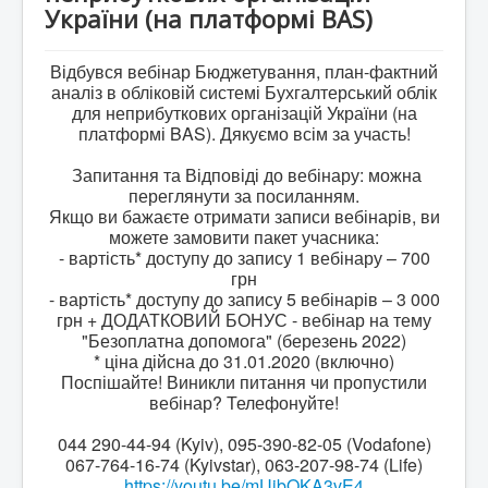
BAS Комплексне управління підприємством
України (на платформі BAS)
Business automation software for accounting. PROF
Відбувся вебінар Бюджетування, план-фактний
Відповіді на деякі питання, стосовно Облікових
аналіз в обліковій системі Бухгалтерський облік
систем BAS
для неприбуткових організацій України (на
платформі BAS). Дякуємо всім за участь!
Безоплатна допомога в бухгалтеії для НПО.
Відео на YouTube
Запитання та Відповіді до вебінару: можна
переглянути за посиланням.
ПИТАННЯ ТА ВІДПОВІДІ "Кадровий облік,
нарахування та виплата зарплати для НПО "
Якщо ви бажаєте отримати записи вебінарів, ви
можете замовити пакет учасника:
- вартість* доступу до запису 1 вебінару – 700
грн
- вартість* доступу до запису 5 вебінарів – 3 000
грн + ДОДАТКОВИЙ БОНУС - вебінар на тему
"Безоплатна допомога" (березень 2022)
* ціна дійсна до 31.01.2020 (включно)
Поспішайте! Виникли питання чи пропустили
вебінар? Телефонуйте!
044 290-44-94 (Kyiv), 095-390-82-05 (Vodafone)
067-764-16-74 (Kyivstar), 063-207-98-74 (Life)
https://youtu.be/mUjbOKA3vE4