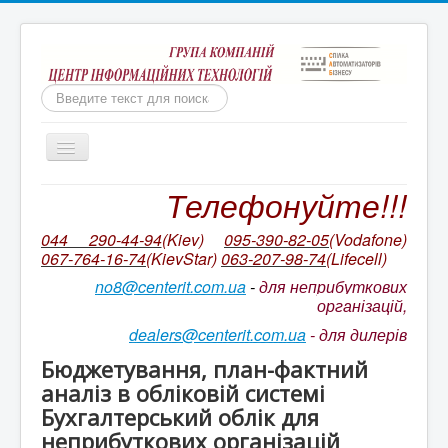
Пошук
Включить/
выключить
навигацию
Телефонуйте!!!
Бухгалтерія для неприбуткових організацій
Ми непереможні!
044 290-44-94
(Kiev)
095-390-82-05
(Vodafone)
067-764-16-74
(KievStar)
063-207-98-74
(L
ifecell)
Бухгалтерський облік КОРП для неприбуткових
організацій України
no8@centerit.com.ua
-
для неприбуткових
організацій,
Ціни на ІТС NGO/ ІТС NGO CORP
dealers@centerit.com.ua
-
для дилерів
Оновлення БАС НПО. Відео на YouTube
Бюджетування, план-фактний
Супровід неприбуткової конфігурації
аналіз в обліковій системі
Бухгалтерський облік для
Ціни на пакетів сервісів ІТС
неприбуткових організацій