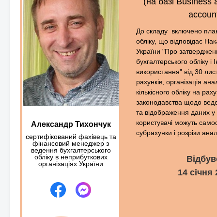
(на базі Business 
accoun
До складу включено план
обліку, що відповідає Нак
України "Про затверджен
бухгалтерського обліку і І
використання" від 30 ли
рахунків, організація ана
кількісного обліку на ра
законодавства щодо веде
та відображення даних у з
користувачі можуть само
Александр Тихончук
субрахунки і розрізи анал
сертифікований фахівець та
фінансовий менеджер з
ведення бухгалтерського
обліку в неприбуткових
Відбув
організаціях України
14 січня 