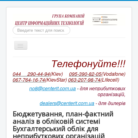
Пошук
Включить/
выключить
навигацию
Телефонуйте!!!
Бухгалтерія для неприбуткових організацій
Ми непереможні!
044 290-44-94
(Kiev)
095-390-82-05
(Vodafone)
067-764-16-74
(KievStar)
063-207-98-74
(L
ifecell)
Бухгалтерський облік КОРП для неприбуткових
організацій України
no8@centerit.com.ua
-
для неприбуткових
організацій,
Ціни на ІТС NGO/ ІТС NGO CORP
dealers@centerit.com.ua
-
для дилерів
Оновлення БАС НПО. Відео на YouTube
Бюджетування, план-фактний
Супровід неприбуткової конфігурації
аналіз в обліковій системі
Бухгалтерський облік для
Ціни на пакетів сервісів ІТС
неприбуткових організацій