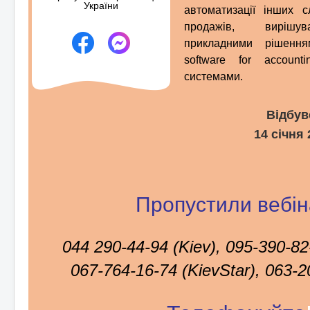
України
автоматизації інших с
продажів, вирішув
прикладними рішення
software for accou
системами.
Відбув
14 січня 
Пропустили вебі
044 290-44-94 (Kiev), 095-390-82
067-764-16-74 (KievStar), 063-20