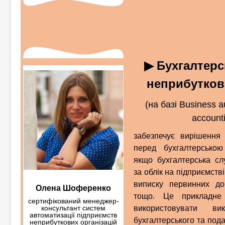
▶ Бухгалтерс
неприбутков
(на базі Business a
account
забезпечує вирішення 
перед бухгалтерською
якщо бухгалтерська сл
за облік на підприємстві
виписку первинних док
Олена Шоференко
тощо. Це прикладне
сертифікований менеджер-
консультант систем
використовувати в
автоматизації підприємств
бухгалтерського та пода
неприбуткових організацій